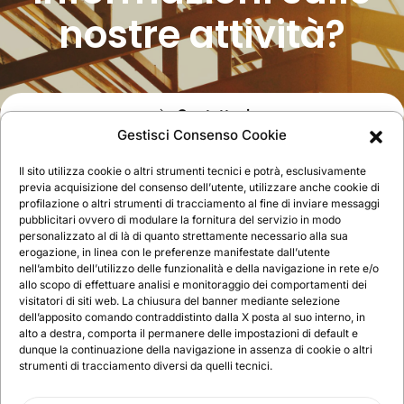
nostre attività?
Contattaci
Gestisci Consenso Cookie
Il sito utilizza cookie o altri strumenti tecnici e potrà, esclusivamente
previa acquisizione del consenso dell’utente, utilizzare anche cookie di
profilazione o altri strumenti di tracciamento al fine di inviare messaggi
pubblicitari ovvero di modulare la fornitura del servizio in modo
personalizzato al di là di quanto strettamente necessario alla sua
erogazione, in linea con le preferenze manifestate dall’utente
nell’ambito dell’utilizzo delle funzionalità e della navigazione in rete e/o
allo scopo di effettuare analisi e monitoraggio dei comportamenti dei
visitatori di siti web. La chiusura del banner mediante selezione
FORMEDIL Artigianato e PMI VENETO | Sede
dell’apposito comando contraddistinto dalla X posta al suo interno, in
legale: Via A.Volta 38, 30175
alto a destra, comporta il permanere delle impostazioni di default e
Marghera/Venezia ITALIA | Sede operativa:
dunque la continuazione della navigazione in assenza di cookie o altri
Via Della Pila, 3 30175 Marghera/Venezia (VE)
strumenti di tracciamento diversi da quelli tecnici.
– Italia | Tel.
041 929270
| Email:
info@formedilveneto.it
| C.F. 90142340273 |