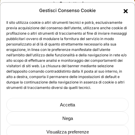
Contattaci
Gestisci Consenso Cookie
Il sito utilizza cookie o altri strumenti tecnici e potrà, esclusivamente
previa acquisizione del consenso dell’utente, utilizzare anche cookie di
profilazione o altri strumenti di tracciamento al fine di inviare messaggi
pubblicitari ovvero di modulare la fornitura del servizio in modo
personalizzato al di là di quanto strettamente necessario alla sua
erogazione, in linea con le preferenze manifestate dall’utente
nell’ambito dell’utilizzo delle funzionalità e della navigazione in rete e/o
allo scopo di effettuare analisi e monitoraggio dei comportamenti dei
visitatori di siti web. La chiusura del banner mediante selezione
FORMEDIL Artigianato e PMI VENETO | Sede
dell’apposito comando contraddistinto dalla X posta al suo interno, in
legale: Via A.Volta 38, 30175
alto a destra, comporta il permanere delle impostazioni di default e
Marghera/Venezia ITALIA | Sede operativa:
dunque la continuazione della navigazione in assenza di cookie o altri
Via Della Pila, 3 30175 Marghera/Venezia (VE)
strumenti di tracciamento diversi da quelli tecnici.
– Italia | Tel.
041 929270
| Email:
info@formedilveneto.it
| C.F. 90142340273 |
Accetta
PEC:
info@pec.formedilveneto.it
| by
Agenzia
di Web Marketing Vicenza
|
Mappa del sito
‎‎ |
Nega
Privacy policy
|
Cookie policy
Visualizza preferenze